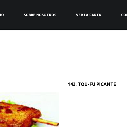
L: 916906952
CIO
SOBRE NOSOTROS
VER LA CARTA
CO
142. TOU-FU PICANTE