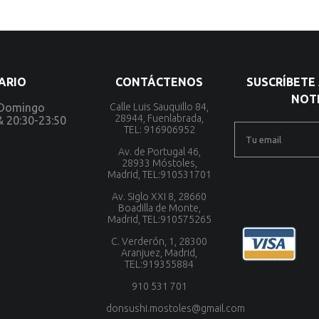
ARIO
CONTÁCTENOS
SUSCRÍBETE
NOTI
 Domingo
Calle Luis Sauquillo 84,
28944, Fuenlabrada,
& 20:30-23:50
TEL: 916906952
Av. de Portugal 46,
28933 Móstoles,
Madrid, TEL:910531701
Av. Siglo XXI 8, 28660
Boadilla de Monte,
Madrid, TEL:910575265
C. Verderón, 1, 28300
Aranjuez, Madrid,
TEL:919355884
910 531 701
donsushi.mostoles@gmail.com