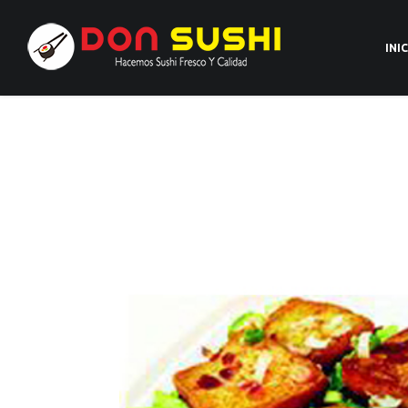
Calle Luis Sauquillo 84, 28944, Fuenlabrada, TE
INI